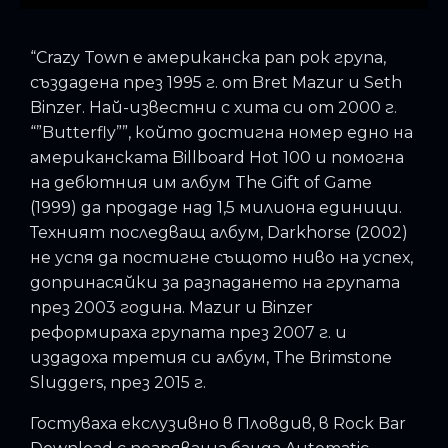
“Crazy Town е американска рап рок група,
създадена през 1995 г. от Bret Mazur и Seth
Binzer. Най-известни с хита си от 2000 г.
“”Butterfly””, който достигна номер едно на
американската Billboard Hot 100 и помогна
на дебютния им албум The Gift of Game
(1999) да продаде над 1,5 милиона единици.
Техният последващ албум, Darkhorse (2002)
не успя да постигне същото ниво на успех,
допринасяйки за разпадането на групата
през 2003 година. Mazur и Binzer
реформираха групата през 2007 г. и
издадоха третия си албум, The Brimstone
Sluggers, през 2015 г.
Гостуваха екслузивно в Пловдив, в Rock Bar